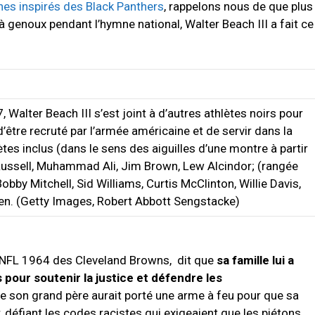
es inspirés des Black Panthers
, rappelons nous de que plus
à genoux pendant l’hymne national, Walter Beach III a fait ce
Walter Beach III s’est joint à d’autres athlètes noirs pour
être recruté par l’armée américaine et de servir dans la
tes inclus (dans le sens des aiguilles d’une montre à partir
 Russell, Muhammad Ali, Jim Brown, Lew Alcindor; (rangée
Bobby Mitchell, Sid Williams, Curtis McClinton, Willie Davis,
en. (Getty Images, Robert Abbott Sengstacke)
 NFL
1964 des Cleveland Browns, dit que
sa famille lui a
 pour soutenir la justice et défendre les
que son grand père aurait porté une arme à feu pour que sa
 défiant les codes racistes qui exigeaient que les piétons