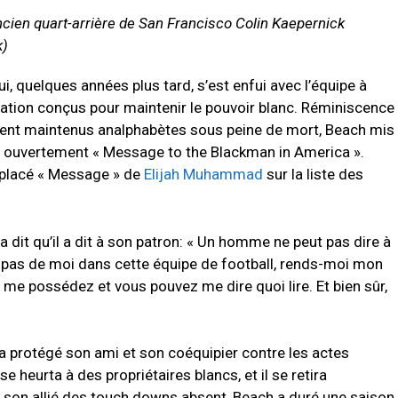
ancien quart-arrière de San Francisco Colin Kaepernick
k)
i, quelques années plus tard, s’est enfui avec l’équipe à
tation conçus pour maintenir le pouvoir blanc. Réminiscence
ment maintenus analphabètes sous peine de mort, Beach mis
ant ouvertement « Message to the Blackman in America ».
à placé « Message » de
Elijah Muhammad
sur la liste des
a dit qu’il a dit à son patron: « Un homme ne peut pas dire à
x pas de moi dans cette équipe de football, rends-moi mon
 me possédez et vous pouvez me dire quoi lire. Et bien sûr,
, a protégé son ami et son coéquipier contre les actes
se heurta à des propriétaires blancs, et il se retira
son allié des touch downs absent, Beach a duré une saison