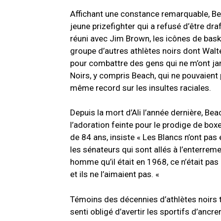
Affichant une constance remarquable, Bea
jeune prizefighter qui a refusé d’être d
réuni avec Jim Brown, les icônes de baske
groupe d’autres athlètes noirs dont Walte
pour combattre des gens qui ne m’ont ja
Noirs, y compris Beach, qui ne pouvaient
même record sur les insultes raciales.
Depuis la mort d’Ali l’année dernière, Bea
l’adoration feinte pour le prodige de bo
de 84 ans, insiste « Les Blancs n’ont pa
les sénateurs qui sont allés à l’enterrem
homme qu’il était en 1968, ce n’était pas l
et ils ne l’aimaient pas. «
Témoins des décennies d’athlètes noirs 
senti
obligé
d’avertir les sportifs d’ancre