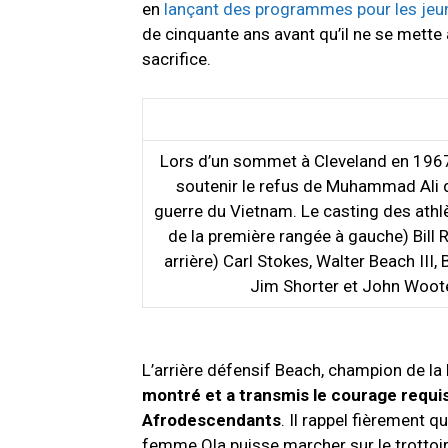
en
lançant des programmes pour les jeun
de cinquante ans avant qu’il ne se mette 
sacrifice.
Lors d’un sommet à Cleveland en 1967, 
soutenir le refus de Muhammad Ali d’
guerre du Vietnam. Le casting des athlè
de la première rangée à gauche) Bill
arrière) Carl Stokes, Walter Beach III, 
Jim Shorter et John Woot
L’arrière défensif
Beach
, champion
de la
montré et a transmis le courage requis
Afrodescendants
. Il rappel fièrement 
femme Ola puisse marcher sur le trottoir,