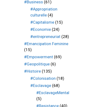
#Business
(61)
#Appropriation
culturelle
(4)
#Capitalisme
(15)
#Economie
(24)
#entrepreneuriat
(28)
#Emancipation Feminine
(15)
#Empowerment
(69)
#Geopolitique
(6)
#Histoire
(135)
#Colonisation
(18)
#Esclavage
(68)
#EsclavageMental
(5)
#Resistance
(40)