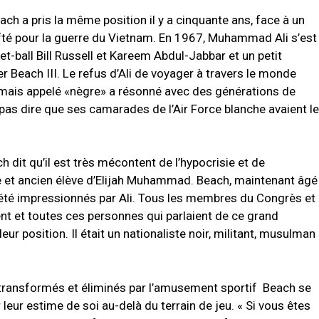
ch a pris la même position il y a cinquante ans, face à un
rafté pour la guerre du Vietnam. En 1967, Muhammad Ali s’est
t-ball Bill Russell et Kareem Abdul-Jabbar et un petit
r Beach III. Le refus d’Ali de voyager à travers le monde
mais appelé «nègre» a résonné avec des générations de
 pas dire que ses camarades de l’Air Force blanche avaient le
ch dit qu’il est très mécontent de l’hypocrisie et de
xe et ancien élève d’Elijah Muhammad. Beach, maintenant âgé
s été impressionnés par Ali. Tous les membres du Congrès et
ent et toutes ces personnes qui parlaient de ce grand
eur position. Il était un nationaliste noir, militant, musulman
transformés et éliminés par l’amusement sportif Beach se
r leur estime de soi au-delà du terrain de jeu. « Si vous êtes