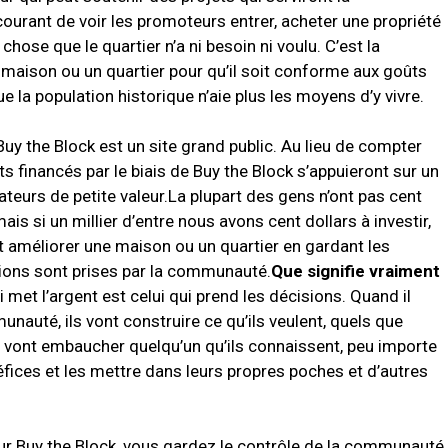
 courant de voir les promoteurs entrer, acheter une propriété
 chose que le quartier n’a ni besoin ni voulu.
C’est la
e maison ou un quartier pour qu’il soit conforme aux goûts
e la population historique n’aie plus les moyens d’y vivre.
Buy the Block est un site grand public.
Au lieu de compter
ts financés par le biais de Buy the Block s’appuieront sur un
eurs de petite valeur.
La plupart des gens n’ont pas cent
is si un millier d’entre nous avons cent dollars à investir,
et améliorer une maison ou un quartier en gardant les
sions sont prises par la communauté.
Que signifie vraiment
i met l’argent est celui qui prend les décisions.
Quand il
unauté, ils vont construire ce qu’ils veulent, quels que
s vont embaucher quelqu’un qu’ils connaissent, peu importe
éfices et les mettre dans leurs propres poches et d’autres
r Buy the Block, vous gardez le contrôle de la communauté.