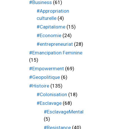
#Business
(61)
#Appropriation
culturelle
(4)
#Capitalisme
(15)
#Economie
(24)
#entrepreneuriat
(28)
#Emancipation Feminine
(15)
#Empowerment
(69)
#Geopolitique
(6)
#Histoire
(135)
#Colonisation
(18)
#Esclavage
(68)
#EsclavageMental
(5)
#Resistance
(40)