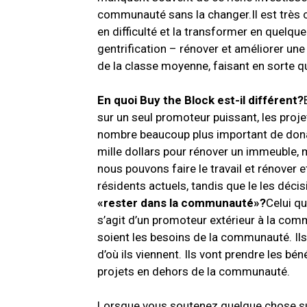
communauté sans la changer.
Il est très
en difficulté et la transformer en quelque
gentrification – rénover et améliorer un
de la classe moyenne, faisant en sorte qu
En quoi Buy the Block est-il différent?
sur un seul promoteur puissant, les proje
nombre beaucoup plus important de donat
mille dollars pour rénover un immeuble, ma
nous pouvons faire le travail et rénover 
résidents actuels, tandis que le
les déci
«rester dans la communauté»?
Celui qu
s’agit d’un promoteur extérieur à la comm
soient les besoins de la communauté.
Il
d’où ils viennent.
Ils vont prendre les bén
projets en dehors de la communauté.
Lorsque vous soutenez quelque chose su