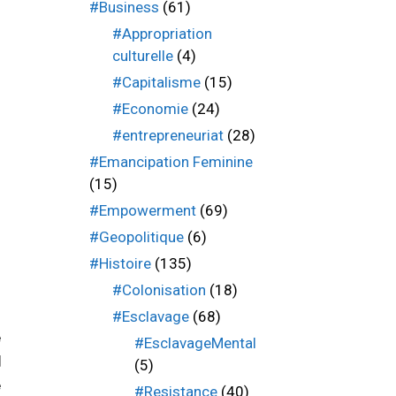
#Business
(61)
#Appropriation
culturelle
(4)
#Capitalisme
(15)
#Economie
(24)
#entrepreneuriat
(28)
#Emancipation Feminine
(15)
#Empowerment
(69)
#Geopolitique
(6)
#Histoire
(135)
#Colonisation
(18)
#Esclavage
(68)
e
#EsclavageMental
d
(5)
e
#Resistance
(40)