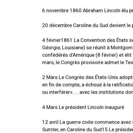
6
novembre
1860
Abraham Lincoln élu p
20
décembre
Caroline du Sud devient le 
4
février
1861
La Convention des États sé
Géorgie, Louisiane) se réunit à Montgome
confédérés d’Amérique (8 février) et élit
mars, le Congrès provisoire admet le Te
2
Mars
Le Congrès des États-Unis adopte
en fin de compte, a échoué à la ratificati
ou interférer».
.
.
avec les institutions d
4 Mars Le président Lincoln inauguré
12
avril
La guerre civile commence avec u
Sumter, en Caroline du Sud
15 Le préside