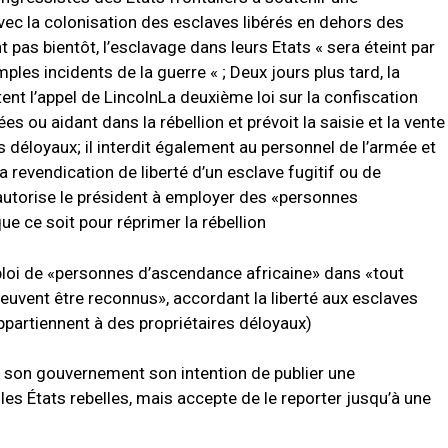
ec la colonisation des esclaves libérés en dehors des
nt pas bientôt, l’esclavage dans leurs Etats « sera éteint par
mples incidents de la guerre « ;
Deux jours plus tard, la
nt l’appel de Lincoln
La deuxième loi sur la confiscation
s ou aidant dans la rébellion et prévoit la saisie et la vente
ns déloyaux;
il interdit également au personnel de l’armée et
la revendication de liberté d’un esclave fugitif ou de
autorise le président à employer des «personnes
ue ce soit pour réprimer la rébellion
’emploi de «personnes d’ascendance africaine» dans «tout
 peuvent être reconnus», accordant la liberté aux esclaves
appartiennent à des propriétaires déloyaux)
à son gouvernement son intention de publier une
es États rebelles, mais accepte de le reporter jusqu’à une