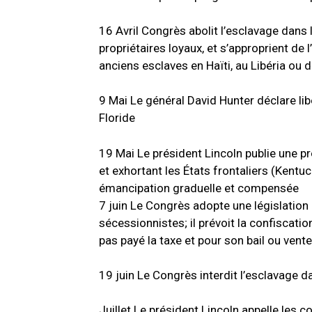
16 Avril Congrès abolit l’esclavage dans
propriétaires loyaux, et s’approprient de 
anciens esclaves en Haïti, au Libéria ou 
9
Mai
Le général David Hunter déclare lib
Floride
19 Mai Le président Lincoln publie une p
et exhortant les États frontaliers (Kentu
émancipation graduelle et compensée
7
juin
Le Congrès adopte une législation a
sécessionnistes;
il prévoit la confiscat
pas payé la taxe et pour son bail ou ven
19 juin Le Congrès interdit l’esclavage da
Juillet
Le président Lincoln appelle les c