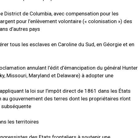
 le District de Columbia, avec compensation pour les
l’argent pour l’enlèvement volontaire (« colonisation ») des
dans d’autres pays
érer tous les esclaves en Caroline du Sud, en Géorgie et en
roclamation annulant l’édit d’émancipation du général Hunter
cky, Missouri, Maryland et Delaware) à adopter une
ppliquant la loi sur l’impôt direct de 1861 dans les États
ion au gouvernement des terres dont les propriétaires n’ont
te subséquente
ns les territoires
ongressistes des Etats frontaliers à soutenir une