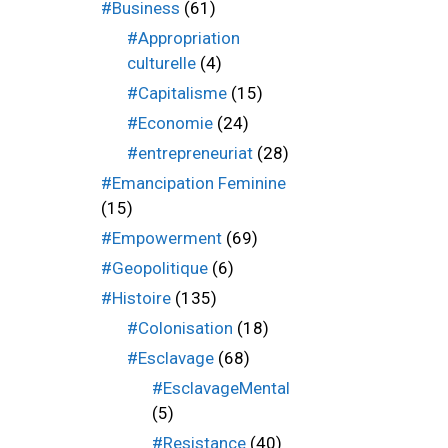
#Business
(61)
#Appropriation
culturelle
(4)
#Capitalisme
(15)
#Economie
(24)
#entrepreneuriat
(28)
#Emancipation Feminine
(15)
#Empowerment
(69)
#Geopolitique
(6)
#Histoire
(135)
#Colonisation
(18)
#Esclavage
(68)
#EsclavageMental
(5)
#Resistance
(40)