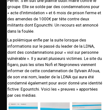
Perret. S’en suit une plainte dudit maire contre le
groupe. Elle se solde par des condamnations pour
« acte d’intimidation » et 6 mois de prison ferme et
des amendes de 1000€ par tête contre deux
militants dont Egouncthi. Un recours est annoncé
dans la foulée.
La polémique enfle par la suite lorsque des
informations sur le passé du leader de la LDNA,
dont des condamnations pour « viol sur personne
vulnérable ». Il y aurait plusieurs victimes. Le site du
figaro, puis les sites Nofi et Negronews viennent
informer de cette condamnation de
Sylvain Afoua,
de son vrai nom, leader de la LDNA qui aura été
condamné également pour avoir donné une identité
fictive: Egountchi. Voici les « preuves » apportées
par ces médias.